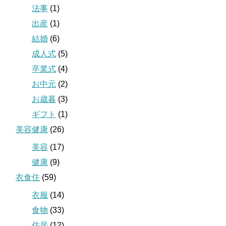
法事
(1)
出産
(1)
結婚
(6)
成人式
(5)
卒業式
(4)
お中元
(2)
お歳暮
(3)
ギフト
(1)
美容健康
(26)
美容
(17)
健康
(9)
衣食住
(59)
衣服
(14)
食物
(33)
住居
(12)