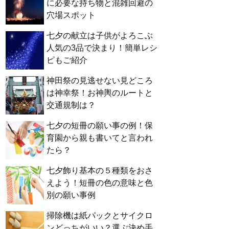
に必要な持ち物と混雑回避の
穴場スポット
七夕の献立は子供がよろこぶ
人気の3品で決まり！簡単レシ
ピもご紹介
神田祭の見逃せない見どころ
は神幸祭！お神輿のルートと
交通規制は？
七夕の短冊の願い事の例！保
育園から親も書いてと言われ
たら？
七夕飾り基本の５種類をおさ
えよう！短冊の色の意味と色
別の願い事例
掃除機は紙パックとサイクロ
ンどっちがいい？選ぶ決め手