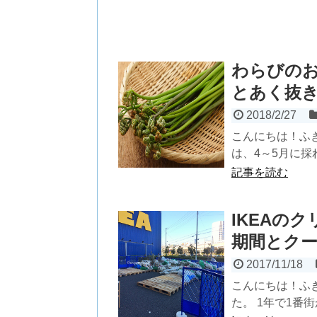
わらびの
とあく抜
2018/2/27
こんにちは！ふ
は、4～5月に採
記事を読む
IKEAの
期間とク
2017/11/18
こんにちは！ふ
た。 1年で1番