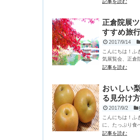
記事を読む
正倉院展
すすめ旅
2017/9/14
こんにちは！ふ
気展覧会、正倉院
記事を読む
おいしい
る見分け
2017/9/2
こんにちは！ふ
に、たっぷり食べ
記事を読む