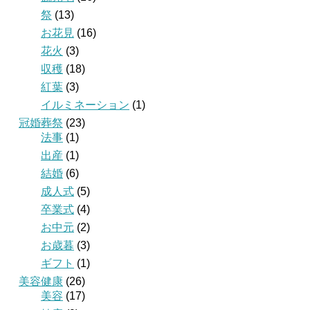
祭
(13)
お花見
(16)
花火
(3)
収穫
(18)
紅葉
(3)
イルミネーション
(1)
冠婚葬祭
(23)
法事
(1)
出産
(1)
結婚
(6)
成人式
(5)
卒業式
(4)
お中元
(2)
お歳暮
(3)
ギフト
(1)
美容健康
(26)
美容
(17)