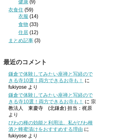
健康
(9)
衣食住
(59)
衣服
(14)
食物
(33)
住居
(12)
まとめ記事
(3)
最近のコメント
鎌倉で体験してみたい座禅と写経ので
きる寺10選！両方できるお寺も！
に
fukiyose
より
鎌倉で体験してみたい座禅と写経ので
きる寺10選！両方できるお寺も！
に
宗
教法人 東慶寺 (北鎌倉) 担当：梶原
より
びわの種の効能と利用法。私がびわ種
酒と蜂蜜漬けをおすすめする理由
に
fukiyose
より