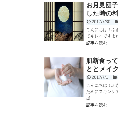
お月見団
した時の
2017/7/30
こんにちは！ふ
てキレイですよね
記事を読む
肌断食っ
ととメイ
2017/7/1
こんにちは！ふ
ためにスキンケ
提...
記事を読む