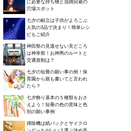
に必要な持ち物と混雑回避の
穴場スポット
七夕の献立は子供がよろこぶ
人気の3品で決まり！簡単レシ
ピもご紹介
神田祭の見逃せない見どころ
は神幸祭！お神輿のルートと
交通規制は？
七夕の短冊の願い事の例！保
育園から親も書いてと言われ
たら？
七夕飾り基本の５種類をおさ
えよう！短冊の色の意味と色
別の願い事例
掃除機は紙パックとサイクロ
ンどっちがいい？選ぶ決め手