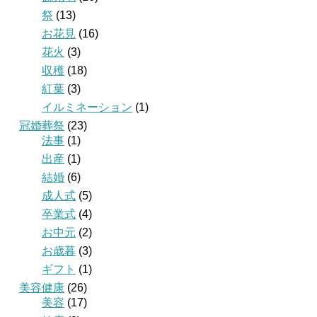
祭
(13)
お花見
(16)
花火
(3)
収穫
(18)
紅葉
(3)
イルミネーション
(1)
冠婚葬祭
(23)
法事
(1)
出産
(1)
結婚
(6)
成人式
(5)
卒業式
(4)
お中元
(2)
お歳暮
(3)
ギフト
(1)
美容健康
(26)
美容
(17)