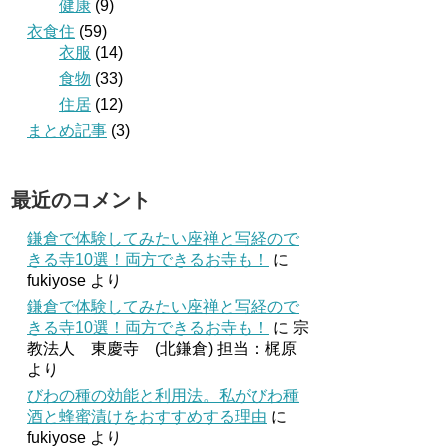
健康
(9)
衣食住
(59)
衣服
(14)
食物
(33)
住居
(12)
まとめ記事
(3)
最近のコメント
鎌倉で体験してみたい座禅と写経ので
きる寺10選！両方できるお寺も！
に
fukiyose
より
鎌倉で体験してみたい座禅と写経ので
きる寺10選！両方できるお寺も！
に
宗
教法人 東慶寺 (北鎌倉) 担当：梶原
より
びわの種の効能と利用法。私がびわ種
酒と蜂蜜漬けをおすすめする理由
に
fukiyose
より