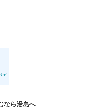
うぞ
むなら湯島へ