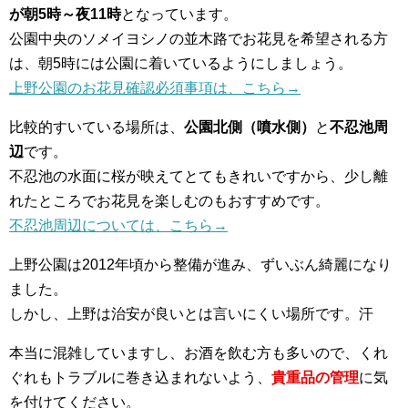
が朝5時～夜11時
となっています。
公園中央のソメイヨシノの並木路でお花見を希望される方
は、朝5時には公園に着いているようにしましょう。
上野公園のお花見確認必須事項は、こちら→
比較的すいている場所は、
公園北側（噴水側）
と
不忍池周
辺
です。
不忍池の水面に桜が映えてとてもきれいですから、少し離
れたところでお花見を楽しむのもおすすめです。
不忍池周辺については、こちら→
上野公園は2012年頃から整備が進み、ずいぶん綺麗になり
ました。
しかし、上野は治安が良いとは言いにくい場所です。汗
本当に混雑していますし、お酒を飲む方も多いので、くれ
ぐれもトラブルに巻き込まれないよう、
貴重品の管理
に気
を付けてください。