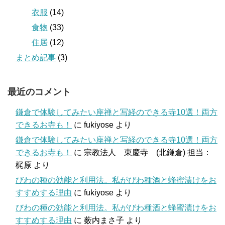
衣服
(14)
食物
(33)
住居
(12)
まとめ記事
(3)
最近のコメント
鎌倉で体験してみたい座禅と写経のできる寺10選！両方
できるお寺も！
に
fukiyose
より
鎌倉で体験してみたい座禅と写経のできる寺10選！両方
できるお寺も！
に
宗教法人 東慶寺 (北鎌倉) 担当：
梶原
より
びわの種の効能と利用法。私がびわ種酒と蜂蜜漬けをお
すすめする理由
に
fukiyose
より
びわの種の効能と利用法。私がびわ種酒と蜂蜜漬けをお
すすめする理由
に
薮内まさ子
より