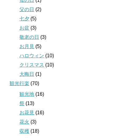
母の日
(1)
父の日
(2)
七夕
(5)
お盆
(3)
敬老の日
(3)
お月見
(5)
ハロウィン
(10)
クリスマス
(10)
大晦日
(1)
観光行楽
(70)
観光地
(16)
祭
(13)
お花見
(16)
花火
(3)
収穫
(18)