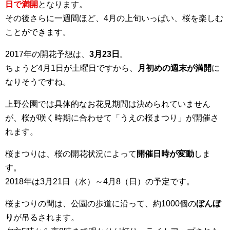
日で満開
となります。
その後さらに一週間ほど、4月の上旬いっぱい、桜を楽しむ
ことができます。
2017年の開花予想は、
3月23日
。
ちょうど4月1日が土曜日ですから、
月初めの週末が満開
に
なりそうですね。
上野公園では具体的なお花見期間は決められていません
が、桜が咲く時期に合わせて「うえの桜まつり」が開催さ
れます。
桜まつりは、桜の開花状況によって
開催日時が変動
しま
す。
2018年は3月21日（水）～4月8（日）の予定です。
桜まつりの間は、公園の歩道に沿って、約1000個の
ぼんぼ
り
が吊るされます。