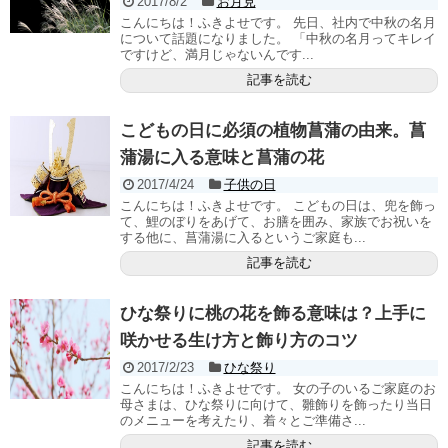
2017/8/2
お月見
こんにちは！ふきよせです。 先日、社内で中秋の名月
について話題になりました。 「中秋の名月ってキレイ
ですけど、満月じゃないんです...
記事を読む
こどもの日に必須の植物菖蒲の由来。菖
蒲湯に入る意味と菖蒲の花
2017/4/24
子供の日
こんにちは！ふきよせです。 こどもの日は、兜を飾っ
て、鯉のぼりをあげて、お膳を囲み、家族でお祝いを
する他に、菖蒲湯に入るというご家庭も...
記事を読む
ひな祭りに桃の花を飾る意味は？上手に
咲かせる生け方と飾り方のコツ
2017/2/23
ひな祭り
こんにちは！ふきよせです。 女の子のいるご家庭のお
母さまは、ひな祭りに向けて、雛飾りを飾ったり当日
のメニューを考えたり、着々とご準備さ...
記事を読む