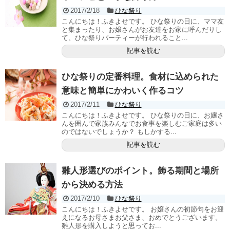
2017/2/18
ひな祭り
こんにちは！ふきよせです。 ひな祭りの日に、ママ友
と集まったり、お嬢さんがお友達をお家に呼んだりし
て、ひな祭りパーティーが行われること...
記事を読む
ひな祭りの定番料理。食材に込められた
意味と簡単にかわいく作るコツ
2017/2/11
ひな祭り
こんにちは！ふきよせです。 ひな祭りの日に、お嬢さ
んを囲んで家族みんなでお食事を楽しむご家庭は多い
のではないでしょうか？ もしかする...
記事を読む
雛人形選びのポイント。飾る期間と場所
から決める方法
2017/2/10
ひな祭り
こんにちは！ふきよせです。 お嬢さんの初節句をお迎
えになるお母さまお父さま、おめでとうございます。
雛人形を購入しようと思ってお...