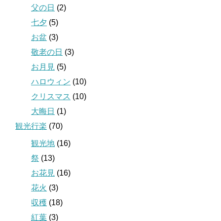
父の日
(2)
七夕
(5)
お盆
(3)
敬老の日
(3)
お月見
(5)
ハロウィン
(10)
クリスマス
(10)
大晦日
(1)
観光行楽
(70)
観光地
(16)
祭
(13)
お花見
(16)
花火
(3)
収穫
(18)
紅葉
(3)