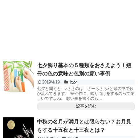
七夕飾り基本の５種類をおさえよう！短
冊の色の意味と色別の願い事例
2019/4/19
七夕
七夕と聞くと、♪ささのは さーらさら♪と頭の中で歌
が流れてきます。 笹や竹に、飾りつけをするのって楽
しいですよね。 願い事を書くのも...
記事を読む
中秋の名月が満月とは限らない？お月見
をする十五夜と十三夜とは？