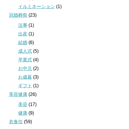
イルミネーション
(1)
冠婚葬祭
(23)
法事
(1)
出産
(1)
結婚
(6)
成人式
(5)
卒業式
(4)
お中元
(2)
お歳暮
(3)
ギフト
(1)
美容健康
(26)
美容
(17)
健康
(9)
衣食住
(59)