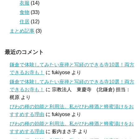
衣服
(14)
食物
(33)
住居
(12)
まとめ記事
(3)
最近のコメント
鎌倉で体験してみたい座禅と写経のできる寺10選！両方
できるお寺も！
に
fukiyose
より
鎌倉で体験してみたい座禅と写経のできる寺10選！両方
できるお寺も！
に
宗教法人 東慶寺 (北鎌倉) 担当：
梶原
より
びわの種の効能と利用法。私がびわ種酒と蜂蜜漬けをお
すすめする理由
に
fukiyose
より
びわの種の効能と利用法。私がびわ種酒と蜂蜜漬けをお
すすめする理由
に
薮内まさ子
より